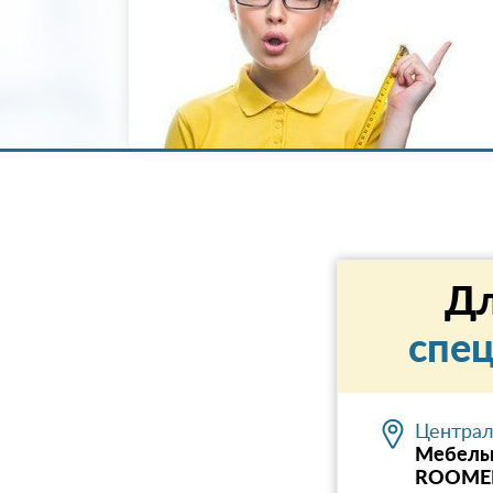
Дл
спе
Централ
Мебель
ROOME