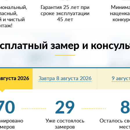
иональный,
Гарантия 25 лет при
Минима
пасный,
сроке эксплуатации
наценка
 и чистый
45 лет
конкур
нтаж!
сплатный замер и консул
августа 2026
Завтра 8 августа 2026
9 авгус
70
29
анировано
Уже состоялось
Осталось с
амеров
замеров
мес