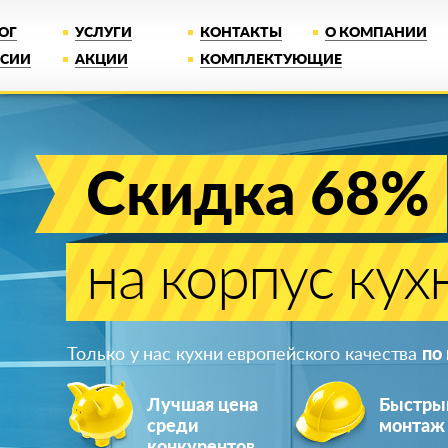
ОГ
УСЛУГИ
КОНТАКТЫ
О КОМПАНИИ
НСИИ
АКЦИИ
КОМПЛЕКТУЮЩИЕ
Скидка 68%
на корпус кух
Только у нас кухни европейского качества
по
Лучшая цена
Быстры
среди
монтаж