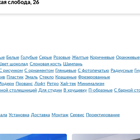
ая слобода, 26
ые
Белые
Голубые
Серые
Розовые
Желтые
Коричневые
Оранжевые
Цвет шоколад
Слоновая кость
Шампань
С рисунком
С орнаментом
Глянцевые
С фотопечатью
Радиусные
Гн
ив
Пластик
Эмаль
Стекло
Крашеные
Фрезерованные
Модерн
Прованс
Лофт
Ретро
Хай-тек
Минимализм
мной столешницей
Для студии
В хрущевку
П-образные
С барной ст
ала
Установка
Доставка
Монтаж
Сервис
Проектирование