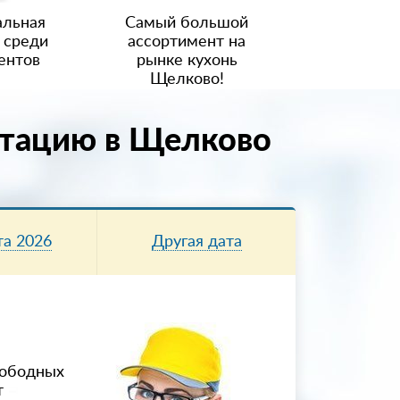
льная
Самый большой
 среди
ассортимент на
ентов
рынке кухонь
Щелково!
ьтацию в Щелково
та 2026
Другая дата
8
вободных
т