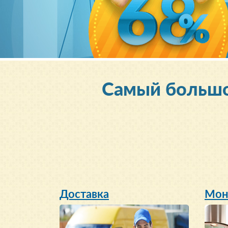
Cамый больш
Доставка
Мон