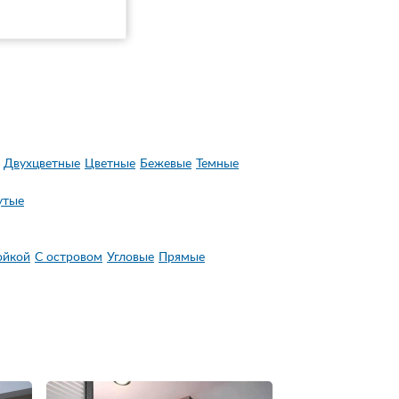
Двухцветные
Цветные
Бежевые
Темные
утые
ойкой
С островом
Угловые
Прямые