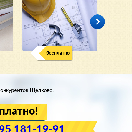
бесплатно
конкурентов Щелково.
платно!
95 181-19-91