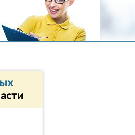
ных
ласти