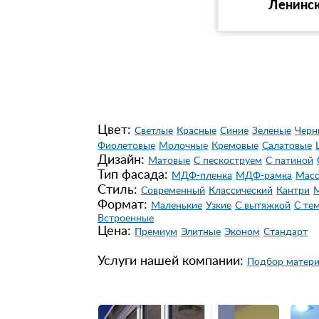
Ленинск
Цвет:
Светлые
Красные
Синие
Зеленые
Черн
Фиолетовые
Молочные
Кремовые
Салатовые
Дизайн:
Матовые
С пескоструем
С патиной
Тип фасада:
МДФ-пленка
МДФ-рамка
Масс
Стиль:
Современный
Класcический
Кантри
Формат:
Маленькие
Узкие
С вытяжкой
С те
Встроенные
Цена:
Премиум
Элитные
Эконом
Стандарт
Услуги нашей компании:
Подбор матери