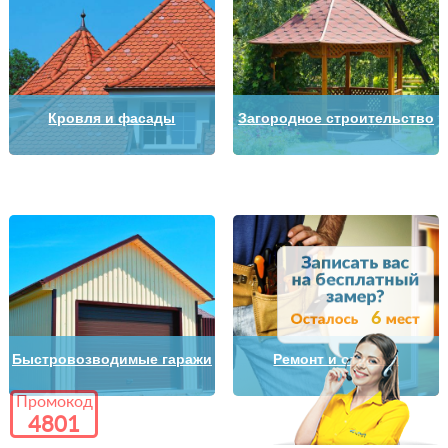
Кровля и фасады
Загородное строительство
6
Быстровозводимые гаражи
Ремонт и отделка
Промокод
4801