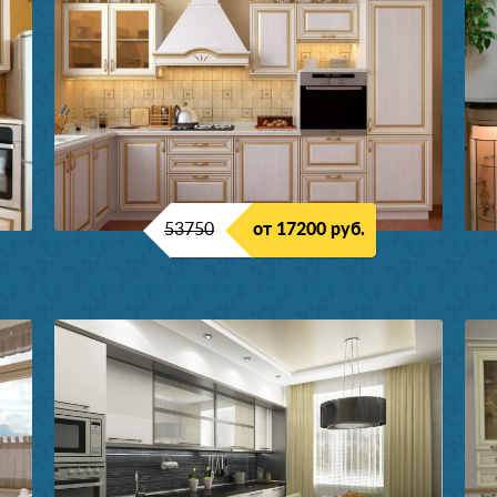
53750
от 17200 руб.