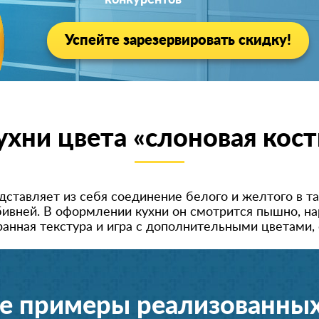
конкурентов
Успейте зарезервировать скидку!
ухни цвета «слоновая кост
едставляет из себя соединение белого и желтого в т
бивней. В оформлении кухни он смотрится пышно, на
ранная текстура и игра с дополнительными цветами
е примеры реализованных