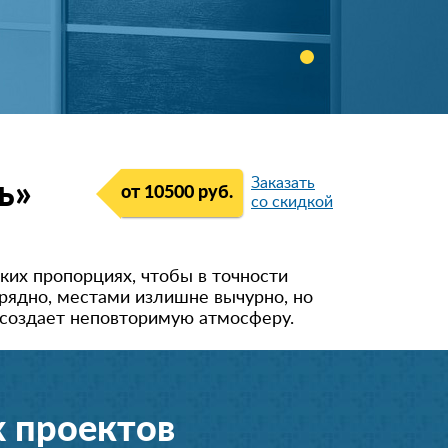
Заказать
ь»
от 10500 руб.
со скидкой
аких пропорциях, чтобы в точности
рядно, местами излишне вычурно, но
, создает неповторимую атмосферу.
 проектов