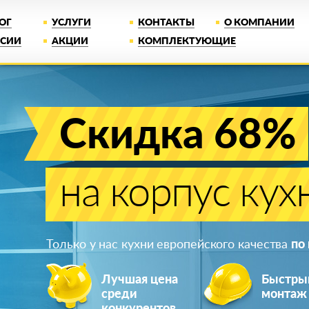
ОГ
УСЛУГИ
КОНТАКТЫ
О КОМПАНИИ
НСИИ
АКЦИИ
КОМПЛЕКТУЮЩИЕ
Скидка 68%
на корпус кух
Только у нас кухни европейского качества
по
Лучшая цена
Быстры
среди
монтаж