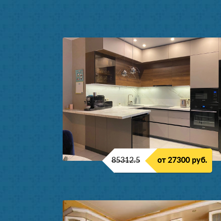
85312.5
от 27300 руб.