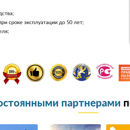
дства;
при сроке эксплуатации до 50 лет;
еля;
остоянными партнерами
п