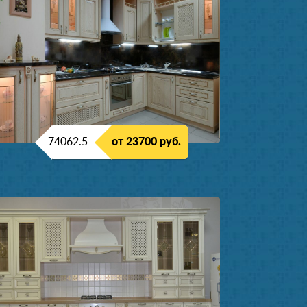
74062.5
от 23700 руб.