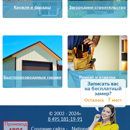
Кровля и фасады
Загородное строительство
Быстровозводимые гаражи
Ремонт и отделка
7
© 2002 - 2024»
8 495 181-19-91
Промокод
Создание сайта -
NationalStyle